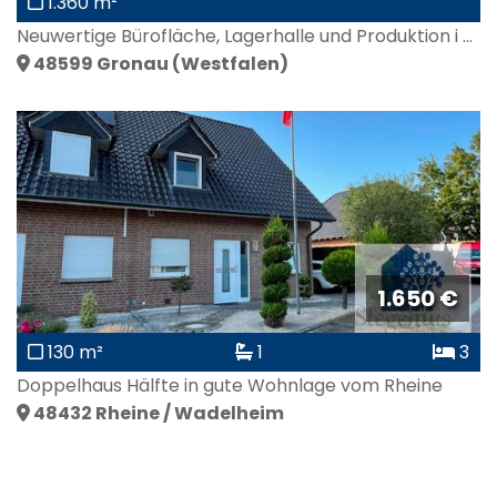
1.360 m²
Neuwertige Bürofläche, Lagerhalle und Produktion i ...
48599
Gronau (Westfalen)
1.650 €
130 m²
1
3
Doppelhaus Hälfte in gute Wohnlage vom Rheine
48432
Rheine / Wadelheim