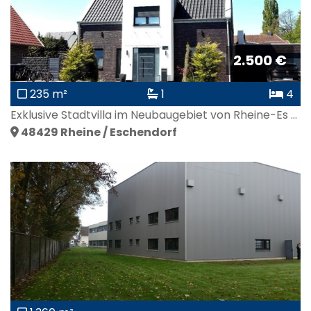
2.500 €
235 m²
1
4
Exklusive Stadtvilla im Neubaugebiet von Rheine-Es ...
48429
Rheine / Eschendorf