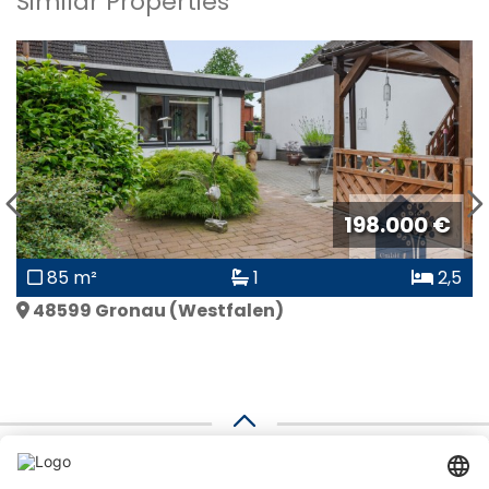
Similar Properties
750.000 €
396 m²
6
8
48599
Gronau (Westfalen)