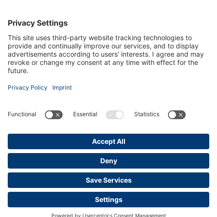
Neem gerust even contact met ons
op!
Stegehuis Makelaars & Adviesbureau GmbH
Eper Straße 43, 48599 Gronau
+49 2562 712 8888
info@stegehuis.de
Facebook
Stegehuis Makelaars & Adviesbureau GmbH © 2026
Contact
Afdruk
Algemene voorwaarden
Privacy Policy
Privacy instellingen