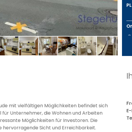
PL
Or
G
L
I
W
Nu
Fr
e mit vielfältigen Möglichkeiten befindet sich
E-
al für Unternehmer, die Wohnen und Arbeiten
G
Te
essante Möglichkeiten für Investoren. Die
e hervorragende Sicht und Erreichbarkeit.