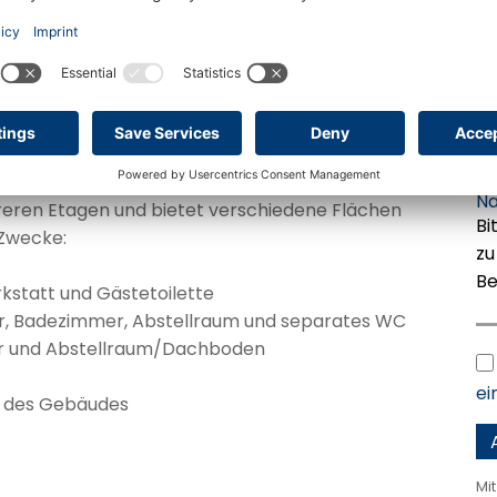
St
W
Po
Or
Na
reren Etagen und bietet verschiedene Flächen
 Zwecke:
kstatt und Gästetoilette
er, Badezimmer, Abstellraum und separates WC
mer und Abstellraum/Dachboden
ei
e des Gebäudes
Mi