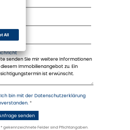
raße & Nr.
2 %
ährung
stleitzahl
€
t
chricht
Ich bin mit der Datenschutzerklärung
nverstanden.
*
t * gekennzeichnete Felder sind Pflichtangaben.