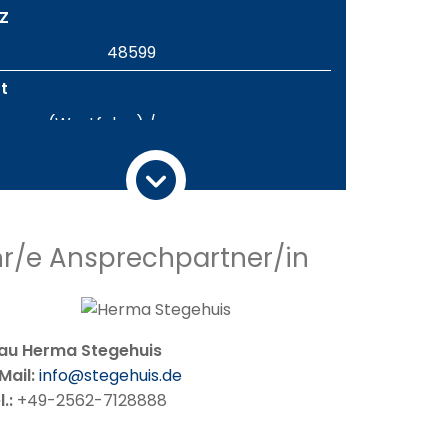
Z
48599
t
ronau (Westfalen) /
Epe
and
Deutschland
hr/e Ansprechpartner/in
ohnfläche
105 m²
tzfläche
au Herma Stegehuis
68 m²
Mail:
info@stegehuis.de
rundstücksgröße
l.:
+49-2562-7128888
188 m²