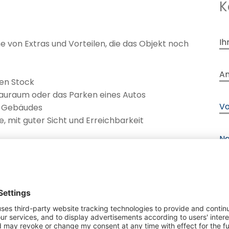
K
An
Ih
von Extras und Vorteilen, die das Objekt noch
An
An
ten Stock
A
tauraum oder das Parken eines Autos
V
es Gebäudes
Be
 mit guter Sicht und Erreichbarkeit
N
et Unternehmern, Privatpersonen und
Et
Kombination aus Wohnen und Arbeiten, gepaart
T
mmobilie in ihrer Art einzigartig.“
Ka
E-
Au