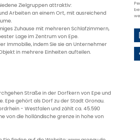
Pe
edene Zielgruppen attraktiv:
be
und Arbeiten an einem Ort, mit ausreichend
we
äume.
äumiges Zuhause mit mehreren Schlafzimmern,
ester Lage im Zentrum von Epe.
t der Immobilie, indem Sie sie an Unternehmer
bjekt in mehrere Einheiten aufteilen.
rchgehen Straße in der Dorfkern von Epe und
. Epe gehört als Dorf zu der Stadt Gronau.
rdrhein - Westfalen und zählt ca. 45.590
nahe von die holländische grenze in hohe von
Sie finden auf die Website: www.gronau.de.