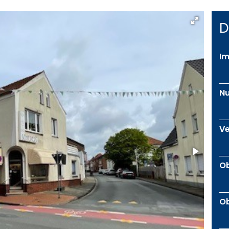
D
I
Nu
V
Ob
Ob