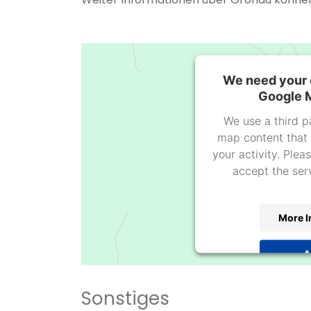
We need your 
Google M
We use a third p
map content that 
your activity. Plea
accept the ser
More I
A
powered by
Usercen
Sonstiges
P