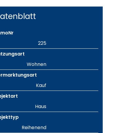
atenblatt
mmoNr
225
tzungsart
Wohnen
ermarktungsart
Kauf
jektart
Haus
jekttyp
Reihenend